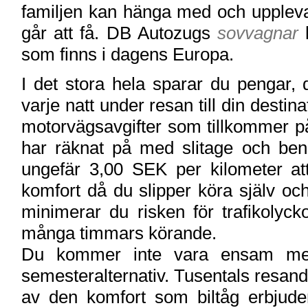
familjen kan hänga med och upplev
går att få. DB Autozugs
sovvagnar
h
som finns i dagens Europa.
I det stora hela sparar du pengar, d
varje natt under resan till din destin
motorvägsavgifter som tillkommer p
har räknat på med slitage och bens
ungefär 3,00 SEK per kilometer at
komfort då du slipper köra själv och 
minimerar du risken för trafikolyck
många timmars körande.
Du kommer inte vara ensam med
semesteralternativ. Tusentals resande 
av den komfort som biltåg erbjuder